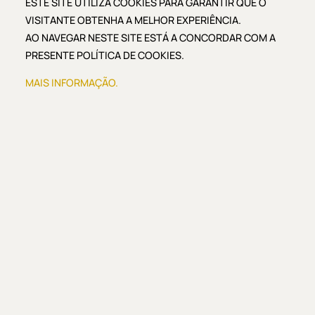
ESTE SITE UTILIZA COOKIES PARA GARANTIR QUE O
técnico especializado, incluindo ajustes e consertos
VISITANTE OBTENHA A MELHOR EXPERIÊNCIA.
no próprio dia quando possível. Trabalho técnico
AO NAVEGAR NESTE SITE ESTÁ A CONCORDAR COM A
orientado para conforto, adaptação e melhor
PRESENTE POLÍTICA DE COOKIES.
função mastigatória.
Ver Especialidade
MAIS INFORMAÇÃO.